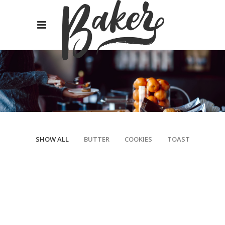
SHOW ALL
BUTTER
COOKIES
TOAST
Traditional Baking
Breakfast
Butter
Toast
Wheat Flour
Breakfast
Wheat
Creamy Croissant
Breakfast